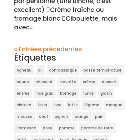
par personne (une Binche, c’est
excellent) Crème fraîche ou
fromage blanc Ciboulette, mais
avec...
« Entrées précédentes
Étiquettes
Agneau
ail
aphrodisiaque
basse température
beurre
chocolat
crevette
crème
dessert
entrée
foie gras
fromage
fumé
gratin
histoire
Hiver
livre
lotte
légume
mangue
mousse
oeuf
oignon
orange
pain
Parmesan
poire
pomme
pomme de terre
pâté
restaurant
saint Jacques
salade