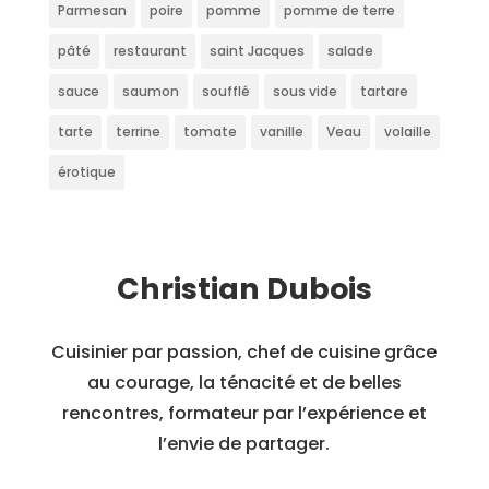
Parmesan
poire
pomme
pomme de terre
pâté
restaurant
saint Jacques
salade
sauce
saumon
soufflé
sous vide
tartare
tarte
terrine
tomate
vanille
Veau
volaille
érotique
Christian Dubois
Cuisinier par passion, chef de cuisine grâce
au courage, la ténacité et de belles
rencontres, formateur par l’expérience et
l’envie de partager.