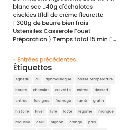
blanc sec 40g d'échalotes
ciselées 1dl de crème fleurette
300g de beurre bien frais
Ustensiles Casserole Fouet
Préparation } Temps total 15 min ...
« Entrées précédentes
Étiquettes
Agneau
ail
aphrodisiaque
basse température
beurre
chocolat
crevette
crème
dessert
entrée
foie gras
fromage
fumé
gratin
histoire
Hiver
livre
lotte
légume
mangue
mousse
oeuf
oignon
orange
pain