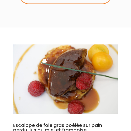
Escalope de foie gras poêlée sur pain
perdu, jus au miel et framboise