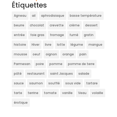
Étiquettes
Agneau
ail
aphrodisiaque
basse température
beurre
chocolat
crevette
crème
dessert
entrée
foie gras
fromage
fumé
gratin
histoire
Hiver
livre
lotte
légume
mangue
mousse
oeuf
oignon
orange
pain
Parmesan
poire
pomme
pomme de terre
pâté
restaurant
saint Jacques
salade
sauce
saumon
soufflé
sous vide
tartare
tarte
terrine
tomate
vanille
Veau
volaille
érotique