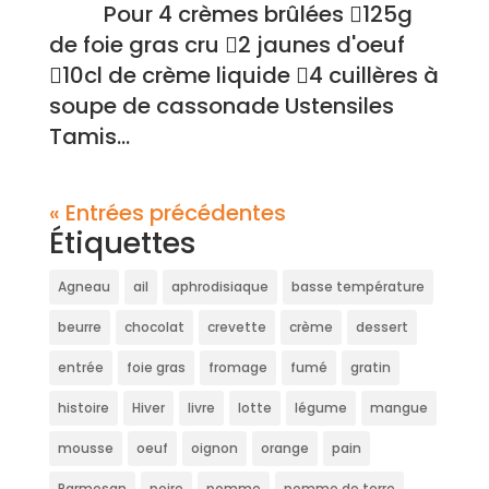
Pour 4 crèmes brûlées 125g
de foie gras cru 2 jaunes d'oeuf
10cl de crème liquide 4 cuillères à
soupe de cassonade Ustensiles
Tamis...
« Entrées précédentes
Étiquettes
Agneau
ail
aphrodisiaque
basse température
beurre
chocolat
crevette
crème
dessert
entrée
foie gras
fromage
fumé
gratin
histoire
Hiver
livre
lotte
légume
mangue
mousse
oeuf
oignon
orange
pain
Parmesan
poire
pomme
pomme de terre