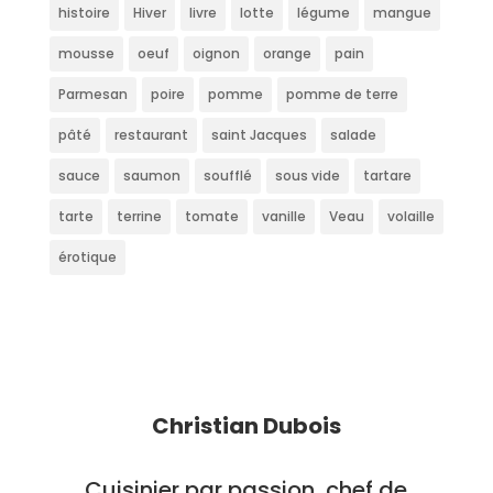
histoire
Hiver
livre
lotte
légume
mangue
mousse
oeuf
oignon
orange
pain
Parmesan
poire
pomme
pomme de terre
pâté
restaurant
saint Jacques
salade
sauce
saumon
soufflé
sous vide
tartare
tarte
terrine
tomate
vanille
Veau
volaille
érotique
Christian Dubois
Cuisinier par passion, chef de