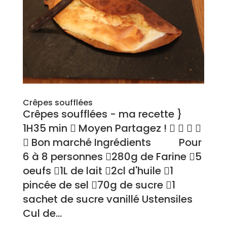
Crêpes soufflées
Crêpes soufflées - ma recette }
1H35 min  Moyen Partagez !    
 Bon marché Ingrédients Pour
6 à 8 personnes 280g de Farine 5
oeufs 1L de lait 2cl d'huile 1
pincée de sel 70g de sucre 1
sachet de sucre vanillé Ustensiles
Cul de...