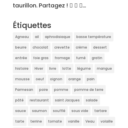
taurillon. Partagez !   ...
Étiquettes
Agneau
ail
aphrodisiaque
basse température
beurre
chocolat
crevette
crème
dessert
entrée
foie gras
fromage
fumé
gratin
histoire
Hiver
livre
lotte
légume
mangue
mousse
oeuf
oignon
orange
pain
Parmesan
poire
pomme
pomme de terre
pâté
restaurant
saint Jacques
salade
sauce
saumon
soufflé
sous vide
tartare
tarte
terrine
tomate
vanille
Veau
volaille