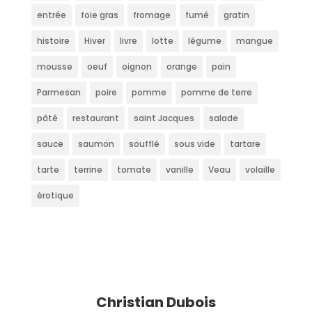
entrée
foie gras
fromage
fumé
gratin
histoire
Hiver
livre
lotte
légume
mangue
mousse
oeuf
oignon
orange
pain
Parmesan
poire
pomme
pomme de terre
pâté
restaurant
saint Jacques
salade
sauce
saumon
soufflé
sous vide
tartare
tarte
terrine
tomate
vanille
Veau
volaille
érotique
Christian Dubois