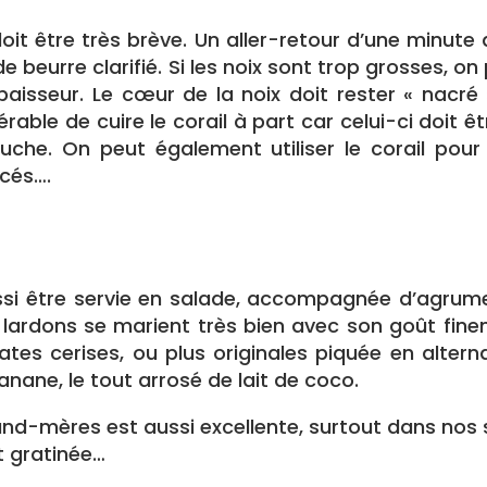
oit être très brève. Un aller-retour d’une minute
 beurre clarifié. Si les noix sont trop grosses, o
aisseur. Le cœur de la noix doit rester « nacré
rable de cuire le corail à part car celui-ci doit ê
uche. On peut également utiliser le corail pour
acés….
ssi être servie en salade, accompagnée d’agrum
s lardons se marient très bien avec son goût fine
tes cerises, ou plus originales piquée en alterna
anane, le tout arrosé de lait de coco.
rand-mères est aussi excellente, surtout dans nos 
t gratinée…