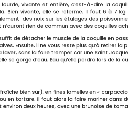
 lourde, vivante et entière, c’est-à-dire la coqui
-la. Bien vivante, elle se referme. Il faut 6 à 7 
alement des noix sur les étalages des poissonnie
t n’auront rien de commun avec des coquilles ach
 il suffit de détacher le muscle de la coquille en pa
lves. Ensuite, il ne vous reste plus qu’à retirer la 
 laver, sans la faire tremper car une Saint Jacq
le se gorge d’eau. Eau qu’elle perdra lors de la c
fraîche bien sûr), en fines lamelles en « carpaccio
 en tartare. Il faut alors la faire mariner dans du 
nt environ deux heures, avec une brunoise de tom