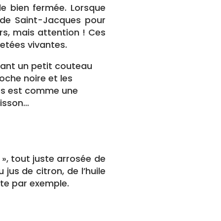
lle bien fermée. Lorsque
kg de Saint-Jacques pour
rs, mais attention ! Ces
etées vivantes.
ssant un petit couteau
poche noire et les
ues est comme une
uisson…
 », tout juste arrosée de
jus de citron, de l’huile
ate par exemple.