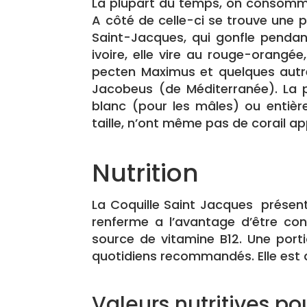
La plupart du temps, on consomme 
A côté de celle-ci se trouve une pa
Saint-Jacques, qui gonfle pendan
ivoire, elle vire au rouge-orangé
pecten Maximus et quelques autr
Jacobeus (de Méditerranée). La 
blanc (pour les mâles) ou entièr
taille, n’ont même pas de corail a
Nutrition
La Coquille Saint Jacques présente
renferme a l’avantage d’être co
source de vitamine B12.
Une porti
quotidiens recommandés. Elle est a
Valeurs nutritives po