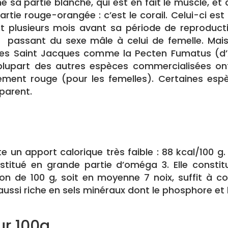
sa partie blanche, qui est en fait le muscle, et 
rtie rouge-orangée : c’est le corail. Celui-ci est
t plusieurs mois avant sa période de reproduct
e, passant du sexe mâle à celui de femelle. Mais
es Saint Jacques comme la Pecten Fumatus (d’A
plupart des autres espèces commercialisées ont
ement rouge (pour les femelles). Certaines esp
pparent.
 un apport calorique très faible : 88 kcal/100 g. 
nstitué en grande partie d’oméga 3.
Elle consti
on de 100 g, soit en moyenne 7 noix, suffit à c
ussi riche en sels minéraux dont le phosphore et 
ur 100g