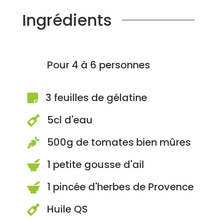
Ingrédients
Pour 4 à 6 personnes
3 feuilles de gélatine

5cl d'eau

500g de tomates bien mûres

1 petite gousse d'ail

1 pincée d'herbes de Provence

Huile QS
